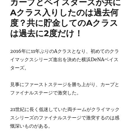
カープとベイスターズが共に
チ
い
ー
Aクラス入りしたのは過去何
カ
ム
ー
度？共に貯金してのAクラス
が
プ！
二
は過去に2度だけ！
に
桁
連
敗
2016年に11年ぶりのAクラスとなり、初めてのクラ
し
た
イマックスシリーズ進出を決めた横浜DeNAベイス
ケ
ターズ。
ー
ス
は
見事にファーストステージを勝ち上がり、カープと
過
ファイナルステージで激突した。
去
何
度？
21世紀に長く低迷していた両チームがクライマック
そ
スシリーズのファイナルステージで激突するのは感
の
慨深いものがある。
チ
ー