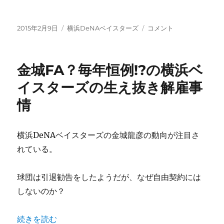
ロ
ー
投
カ
元
2015年2月9日
横浜DeNAベイスターズ
コメント
ガ
稿
テ
横
ン
日:
ゴ
浜
を
リ
ベ
掲
金城FA？毎年恒例!?の横浜ベ
ー
イ
載
ス
イスターズの生え抜き解雇事
に
タ
情
ー
ズ
所
属
横浜DeNAベイスターズの金城龍彦の動向が注目さ
選
れている。
手
で
ス
球団は引退勧告をしたようだが、なぜ自由契約には
タ
しないのか？
メ
ン
を
“金城FA？毎年恒例!?の横浜ベイスターズの生え抜き解雇
続きを読む