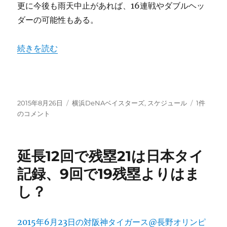
手
更に今後も雨天中止があれば、16連戦やダブルヘッ
が
ダーの可能性もある。
い
な
く
“カープ12連戦？この原因は屋外球場ではなく連盟の問題
続きを読む
な
る
に
投
カ
カ
2015年8月26日
横浜DeNAベイスターズ
,
スケジュール
1件
稿
テ
ー
のコメント
日:
ゴ
プ
リ
12
ー
連
延長12回で残塁21は日本タイ
戦？
こ
記録、9回で19残塁よりはま
の
し？
原
因
は
屋
2015年6月23日の対阪神タイガース@長野オリンピ