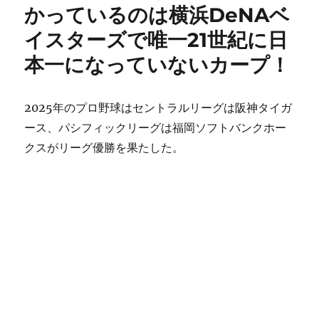
かっているのは横浜DeNAベ
イスターズで唯一21世紀に日
本一になっていないカープ！
2025年のプロ野球はセントラルリーグは阪神タイガ
ース、パシフィックリーグは福岡ソフトバンクホー
クスがリーグ優勝を果たした。