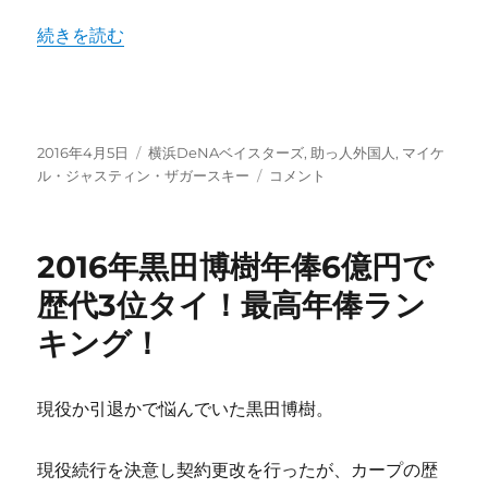
打
“ベイスターズがザガースキー獲得！ヒースやロサリオの現
続きを読む
線
1998
を
比
較
投
し
カ
2016年4月5日
横浜DeNAベイスターズ
,
助っ人外国人
,
マイケ
稿
て
テ
ベ
ル・ジャスティン・ザガースキー
コメント
日:
み
ゴ
イ
た！
リ
ス
に
ー
タ
2016年黒田博樹年俸6億円で
ー
ズ
歴代3位タイ！最高年俸ラン
が
キング！
ザ
ガ
ー
ス
現役か引退かで悩んでいた黒田博樹。
キ
ー
現役続行を決意し契約更改を行ったが、カープの歴
獲