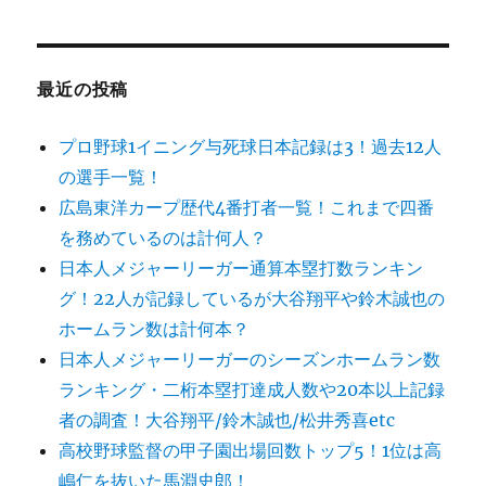
最近の投稿
プロ野球1イニング与死球日本記録は3！過去12人
の選手一覧！
広島東洋カープ歴代4番打者一覧！これまで四番
を務めているのは計何人？
日本人メジャーリーガー通算本塁打数ランキン
グ！22人が記録しているが大谷翔平や鈴木誠也の
ホームラン数は計何本？
日本人メジャーリーガーのシーズンホームラン数
ランキング・二桁本塁打達成人数や20本以上記録
者の調査！大谷翔平/鈴木誠也/松井秀喜etc
高校野球監督の甲子園出場回数トップ5！1位は高
嶋仁を抜いた馬淵史郎！