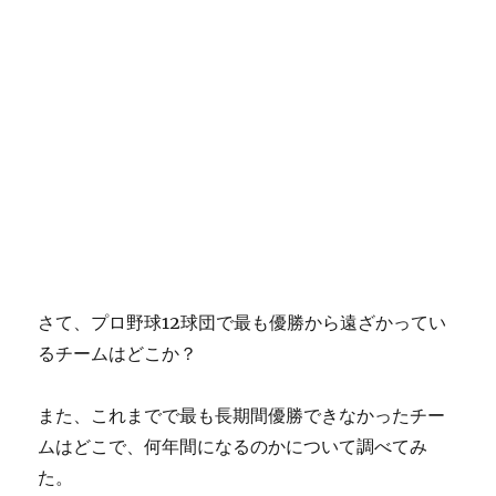
さて、プロ野球12球団で最も優勝から遠ざかってい
るチームはどこか？
また、これまでで最も長期間優勝できなかったチー
ムはどこで、何年間になるのかについて調べてみ
た。