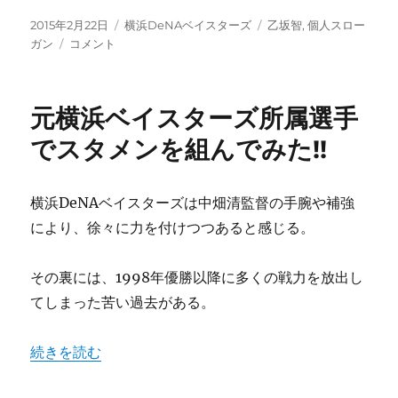
何
投
カ
タ
年？
2015年2月22日
横浜DeNAベイスターズ
乙坂智
,
個人スロー
稿
横
テ
グ
大
ガン
コメント
日:
浜
ゴ
学
DeNA
リ
卒
ベ
ー
で
元横浜ベイスターズ所属選手
イ
は
ス
黒
でスタメンを組んでみた!!
タ
田
ー
博
ズ
樹
横浜DeNAベイスターズは中畑清監督の手腕や補強
が
の
により、徐々に力を付けつつあると感じる。
ホ
20
ー
年
ム
連
その裏には、1998年優勝以降に多くの戦力を放出し
ペ
続
てしまった苦い過去がある。
ー
が
ジ
日
に
本
“元横浜ベイスターズ所属選手でスタメンを組んでみた!!”
続きを読む
個
記
人
録！
ス
に