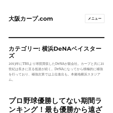
大阪カープ.com
メニュー
カテゴリー:
横浜DeNAベイスター
ズ
2013年にTBSより球団買収したDeNAが親会社。カープと共に21
世紀は長きに亘る低迷が続く。DeNAになってから積極的に補強
を行っており、補強次第では上位進出も。本拠地横浜スタジア
ム。
プロ野球優勝してない期間ラ
ンキング！最も優勝から遠ざ