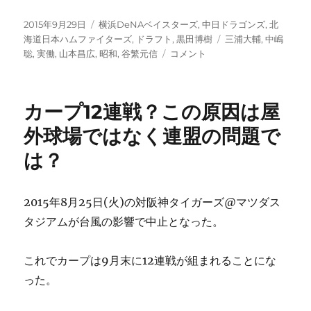
は
投
カ
2015年9月29日
横浜DeNAベイスターズ
,
中日ドラゴンズ
,
北
貧
稿
テ
タ
海道日本ハムファイターズ
,
ドラフト
,
黒田博樹
三浦大輔
,
中嶋
弱
日:
ゴ
山
グ
聡
,
実働
,
山本昌広
,
昭和
,
谷繁元信
コメント
に
リ
本
ー
昌、
中
カープ12連戦？この原因は屋
島
聡、
外球場ではなく連盟の問題で
谷
は？
繁
元
信…
昭
2015年8月25日(火)の対阪神タイガーズ@マツダス
和
タジアムが台風の影響で中止となった。
の
ド
ラ
これでカープは9月末に12連戦が組まれることにな
フ
った。
ト
選