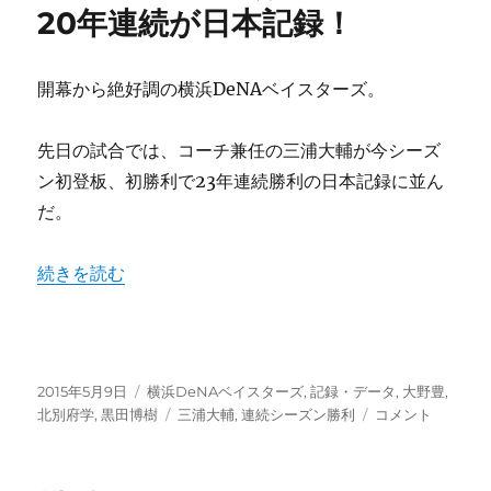
20年連続が日本記録！
本
タ
イ
開幕から絶好調の横浜DeNAベイスターズ。
記
録、
9
先日の試合では、コーチ兼任の三浦大輔が今シーズ
回
ン初登板、初勝利で23年連続勝利の日本記録に並ん
で
19
だ。
残
塁
“連続シーズン勝利日本記録は23年、カープ球団記録は誰
続きを読む
よ
り
は
ま
し？
投
カ
に
2015年5月9日
横浜DeNAベイスターズ
,
記録・データ
,
大野豊
,
稿
テ
タ
連
北別府学
,
黒田博樹
三浦大輔
,
連続シーズン勝利
コメント
日:
ゴ
グ
続
リ
シ
ー
ー