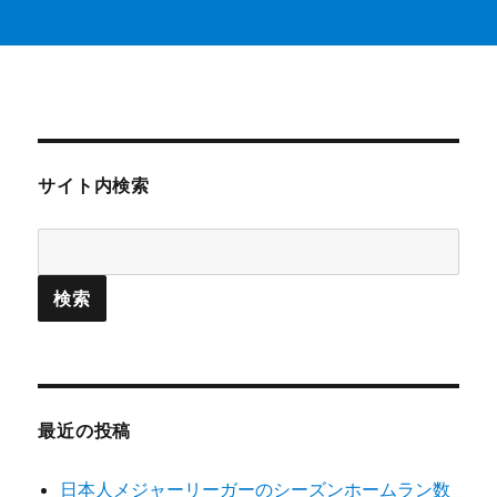
サイト内検索
最近の投稿
日本人メジャーリーガーのシーズンホームラン数