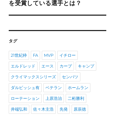
シ
投
を受賞している選手とは？
稿:
ョ
ン
タグ
21世紀枠
FA
MVP
イチロー
エルドレッド
エース
カープ
キャンプ
クライマックスシリーズ
センバツ
ダルビッシュ有
ベテラン
ホームラン
ローテーション
上原浩治
二桁勝利
井端弘和
佐々木主浩
先発
原辰徳