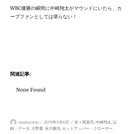
WBC優勝の瞬間に中崎翔太がマウンドにいたら、カ
ープファンとしては堪らない！
関連記事:
None Found
投
投
カ
osakacarp
2019年9月6日
佐々岡真司
,
中崎翔太
,
記
稿
稿
テ
録・データ
,
大野豊
,
永川勝浩
,
セットアッパー・クローザー