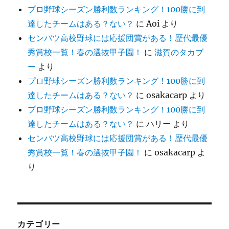
プロ野球シーズン勝利数ランキング！100勝に到
達したチームはある？ない？
に
Aoi
より
センバツ高校野球には応援団賞がある！歴代最優
秀賞校一覧！春の選抜甲子園！
に
滋賀のタカブ
ー
より
プロ野球シーズン勝利数ランキング！100勝に到
達したチームはある？ない？
に
osakacarp
より
プロ野球シーズン勝利数ランキング！100勝に到
達したチームはある？ない？
に
ハリー
より
センバツ高校野球には応援団賞がある！歴代最優
秀賞校一覧！春の選抜甲子園！
に
osakacarp
よ
り
カテゴリー