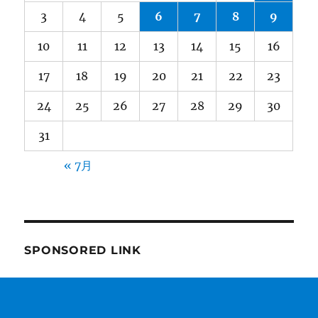
3
4
5
6
7
8
9
10
11
12
13
14
15
16
17
18
19
20
21
22
23
24
25
26
27
28
29
30
31
« 7月
SPONSORED LINK