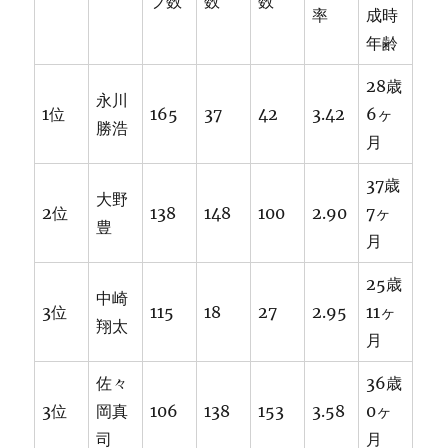
ブ数
数
数
率
成時
年齢
28歳
永川
1位
165
37
42
3.42
6ヶ
勝浩
月
37歳
大野
2位
138
148
100
2.90
7ヶ
豊
月
25歳
中崎
3位
115
18
27
2.95
11ヶ
翔太
月
佐々
36歳
3位
岡真
106
138
153
3.58
0ヶ
司
月