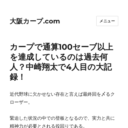
大阪カープ.com
メニュー
カープで通算100セーブ以上
を達成しているのは過去何
人？中崎翔太で4人目の大記
録！
近代野球に欠かせない存在と言えば最終回を〆るク
ローザー。
緊迫した状況の中での登板となるので、実力と共に
精神力が必要とされる役回りである。