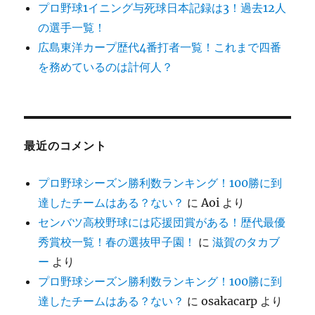
プロ野球1イニング与死球日本記録は3！過去12人
の選手一覧！
広島東洋カープ歴代4番打者一覧！これまで四番
を務めているのは計何人？
最近のコメント
プロ野球シーズン勝利数ランキング！100勝に到
達したチームはある？ない？
に
Aoi
より
センバツ高校野球には応援団賞がある！歴代最優
秀賞校一覧！春の選抜甲子園！
に
滋賀のタカブ
ー
より
プロ野球シーズン勝利数ランキング！100勝に到
達したチームはある？ない？
に
osakacarp
より