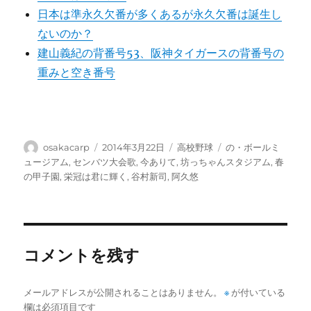
日本は準永久欠番が多くあるが永久欠番は誕生し
ないのか？
建山義紀の背番号53、阪神タイガースの背番号の
重みと空き番号
投
投
カ
タ
osakacarp
2014年3月22日
高校野球
の・ボールミ
稿
稿
テ
グ
ュージアム
,
センバツ大会歌
,
今ありて
,
坊っちゃんスタジアム
,
春
者
日:
ゴ
の甲子園
,
栄冠は君に輝く
,
谷村新司
,
阿久悠
リ
ー
コメントを残す
メールアドレスが公開されることはありません。
※
が付いている
欄は必須項目です