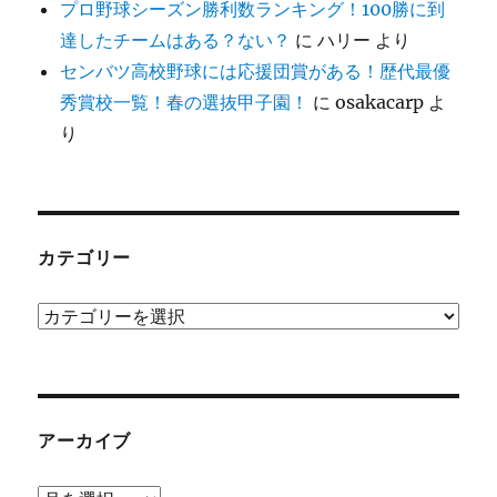
プロ野球シーズン勝利数ランキング！100勝に到
達したチームはある？ない？
に
ハリー
より
センバツ高校野球には応援団賞がある！歴代最優
秀賞校一覧！春の選抜甲子園！
に
osakacarp
よ
り
カテゴリー
カ
テ
ゴ
リ
ー
アーカイブ