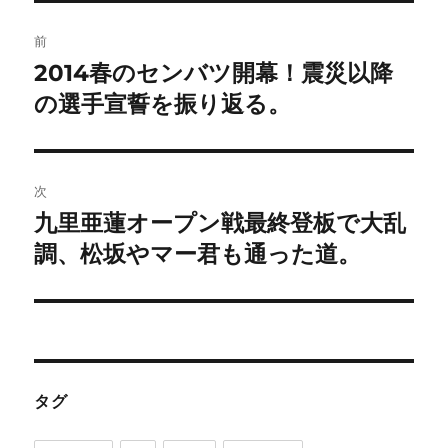
投
前
稿
2014春のセンバツ開幕！震災以降
前
の
の選手宣誓を振り返る。
ナ
投
ビ
稿:
ゲ
次
九里亜蓮オープン戦最終登板で大乱
次
ー
の
調、松坂やマー君も通った道。
シ
投
稿:
ョ
ン
タグ