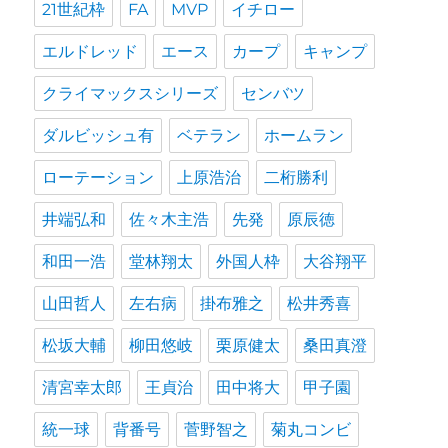
21世紀枠
FA
MVP
イチロー
エルドレッド
エース
カープ
キャンプ
クライマックスシリーズ
センバツ
ダルビッシュ有
ベテラン
ホームラン
ローテーション
上原浩治
二桁勝利
井端弘和
佐々木主浩
先発
原辰徳
和田一浩
堂林翔太
外国人枠
大谷翔平
山田哲人
左右病
掛布雅之
松井秀喜
松坂大輔
柳田悠岐
栗原健太
桑田真澄
清宮幸太郎
王貞治
田中将大
甲子園
統一球
背番号
菅野智之
菊丸コンビ