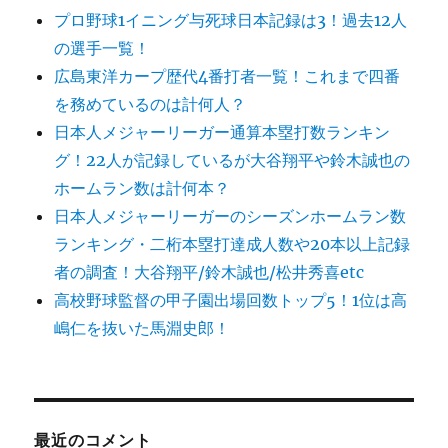
プロ野球1イニング与死球日本記録は3！過去12人
の選手一覧！
広島東洋カープ歴代4番打者一覧！これまで四番
を務めているのは計何人？
日本人メジャーリーガー通算本塁打数ランキン
グ！22人が記録しているが大谷翔平や鈴木誠也の
ホームラン数は計何本？
日本人メジャーリーガーのシーズンホームラン数
ランキング・二桁本塁打達成人数や20本以上記録
者の調査！大谷翔平/鈴木誠也/松井秀喜etc
高校野球監督の甲子園出場回数トップ5！1位は高
嶋仁を抜いた馬淵史郎！
最近のコメント