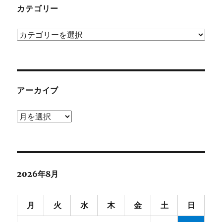
カテゴリー
カ
テ
ゴ
リ
ー
アーカイブ
ア
ー
カ
イ
ブ
2026年8月
月
火
水
木
金
土
日