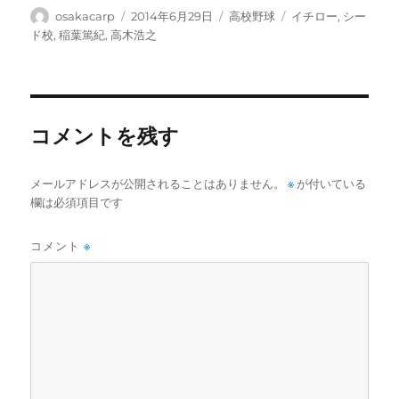
投
投
カ
タ
osakacarp
2014年6月29日
高校野球
イチロー
,
シー
稿
稿
テ
グ
ド校
,
稲葉篤紀
,
高木浩之
者
日:
ゴ
リ
ー
コメントを残す
メールアドレスが公開されることはありません。
※
が付いている
欄は必須項目です
コメント
※