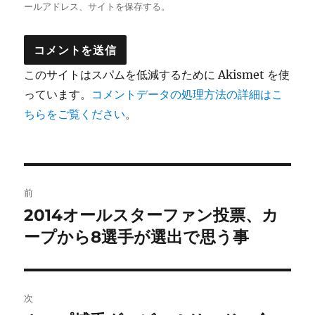
ールアドレス、サイトを保存する。
このサイトはスパムを低減するために Akismet を使
っています。
コメントデータの処理方法の詳細はこ
ちらをご覧ください
。
投
前
稿
2014オールスターファン投票、カ
前
の
ープから8選手が選出で思う事
ナ
投
ビ
稿:
ゲ
次