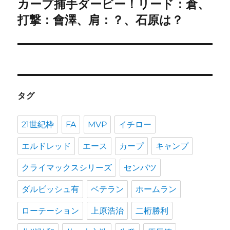
カープ捕手ダービー！リード：倉、
次
ー
の
打撃：會澤、肩：？、石原は？
シ
投
稿:
ョ
ン
タグ
21世紀枠
FA
MVP
イチロー
エルドレッド
エース
カープ
キャンプ
クライマックスシリーズ
センバツ
ダルビッシュ有
ベテラン
ホームラン
ローテーション
上原浩治
二桁勝利