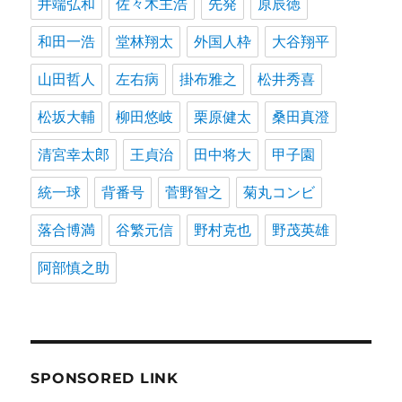
井端弘和
佐々木主浩
先発
原辰徳
和田一浩
堂林翔太
外国人枠
大谷翔平
山田哲人
左右病
掛布雅之
松井秀喜
松坂大輔
柳田悠岐
栗原健太
桑田真澄
清宮幸太郎
王貞治
田中将大
甲子園
統一球
背番号
菅野智之
菊丸コンビ
落合博満
谷繁元信
野村克也
野茂英雄
阿部慎之助
SPONSORED LINK