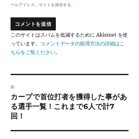
ールアドレス、サイトを保存する。
このサイトはスパムを低減するために Akismet を使
っています。
コメントデータの処理方法の詳細はこ
ちらをご覧ください
。
投
前
稿
カープで首位打者を獲得した事があ
前
の
る選手一覧！これまで6人で計7
ナ
投
回！
ビ
稿:
ゲ