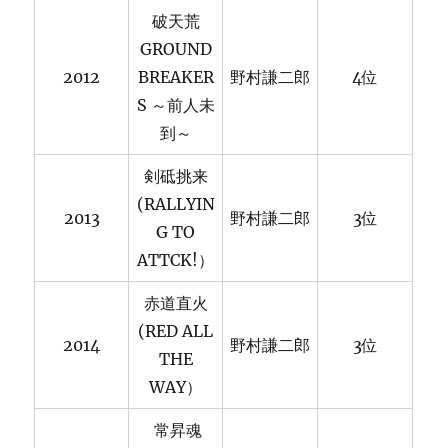
破天荒
GROUND
2012
BREAKER
野村謙二郎
4位
S ～前人未
到～
剣砥挑来
(RALLYIN
2013
野村謙二郎
3位
G TO
ATTCK!）
赤道直火
(RED ALL
2014
野村謙二郎
3位
THE
WAY）
常昇魂