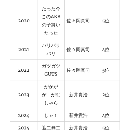
たった今
このAKA
2020
佐々岡真司
5位
の子舞い
たった
バリバリ
2021
佐々岡真司
4位
バリ
ガツガツ
2022
佐々岡真司
5位
GUTS
ががが
2023
が がむ
新井貴浩
2位
しゃら
2024
しゃ！
新井貴浩
4位
2025
遮二無二
新井貴浩
5位