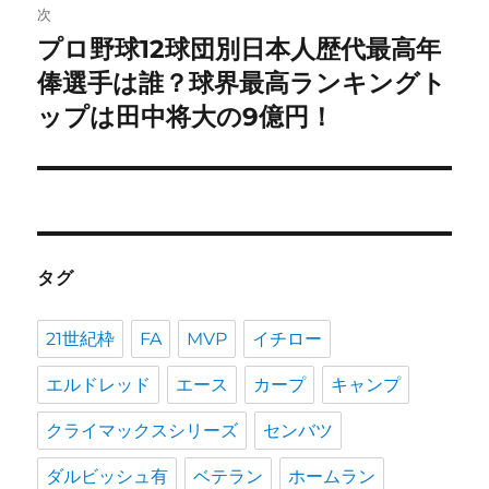
次
ー
プロ野球12球団別日本人歴代最高年
次
シ
の
俸選手は誰？球界最高ランキングト
投
ョ
ップは田中将大の9億円！
稿:
ン
タグ
21世紀枠
FA
MVP
イチロー
エルドレッド
エース
カープ
キャンプ
クライマックスシリーズ
センバツ
ダルビッシュ有
ベテラン
ホームラン