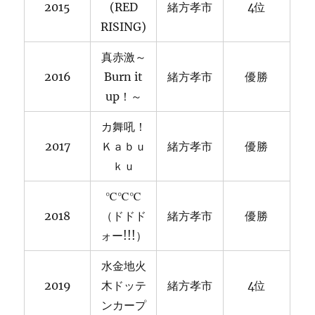
2015
(RED
緒方孝市
4位
RISING)
真赤激～
2016
Burn it
緒方孝市
優勝
up！～
カ舞吼！
2017
Ｋａｂｕ
緒方孝市
優勝
ｋｕ
℃℃℃
2018
（ドドド
緒方孝市
優勝
ォー!!!）
水金地火
2019
木ドッテ
緒方孝市
4位
ンカープ