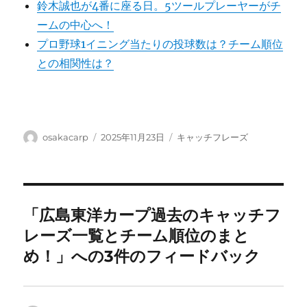
鈴木誠也が4番に座る日。5ツールプレーヤーがチ
ームの中心へ！
プロ野球1イニング当たりの投球数は？チーム順位
との相関性は？
投
投
カ
osakacarp
2025年11月23日
キャッチフレーズ
稿
稿
テ
者
日:
ゴ
リ
ー
「広島東洋カープ過去のキャッチフ
レーズ一覧とチーム順位のまと
め！」への3件のフィードバック