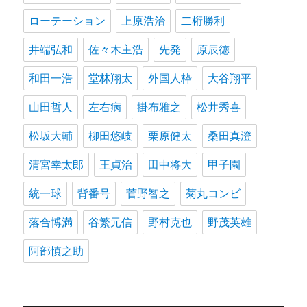
ローテーション
上原浩治
二桁勝利
井端弘和
佐々木主浩
先発
原辰徳
和田一浩
堂林翔太
外国人枠
大谷翔平
山田哲人
左右病
掛布雅之
松井秀喜
松坂大輔
柳田悠岐
栗原健太
桑田真澄
清宮幸太郎
王貞治
田中将大
甲子園
統一球
背番号
菅野智之
菊丸コンビ
落合博満
谷繁元信
野村克也
野茂英雄
阿部慎之助