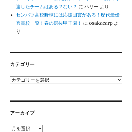
達したチームはある？ない？
に
ハリー
より
センバツ高校野球には応援団賞がある！歴代最優
秀賞校一覧！春の選抜甲子園！
に
osakacarp
よ
り
カテゴリー
カ
テ
ゴ
リ
ー
アーカイブ
ア