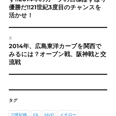
投
優勝だ!!21世紀3度目のチャンスを
ビ
稿:
活かせ！
ゲ
ー
次
シ
2014年、広島東洋カープを関西で
次
ョ
の
みるには？オープン戦、阪神戦と交
投
流戦
ン
稿:
タグ
21世紀枠
FA
MVP
イチロー