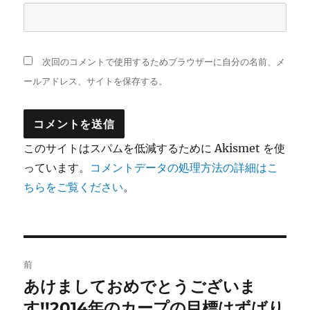
次回のコメントで使用するためブラウザーに自分の名前、メ
ールアドレス、サイトを保存する。
このサイトはスパムを低減するために Akismet を使
っています。
コメントデータの処理方法の詳細はこ
ちらをご覧ください
。
投
前
稿
あけましておめでとうございま
前
の
す!!2014年のカープの目標はずばり
ナ