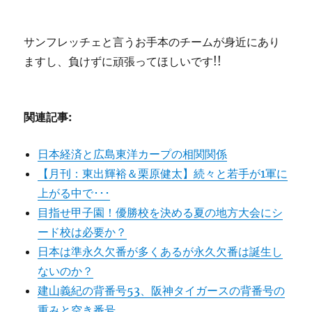
サンフレッチェと言うお手本のチームが身近にあり
ますし、負けずに頑張ってほしいです!!
関連記事:
日本経済と広島東洋カープの相関関係
【月刊：東出輝裕＆栗原健太】続々と若手が1軍に
上がる中で･･･
目指せ甲子園！優勝校を決める夏の地方大会にシ
ード校は必要か？
日本は準永久欠番が多くあるが永久欠番は誕生し
ないのか？
建山義紀の背番号53、阪神タイガースの背番号の
重みと空き番号