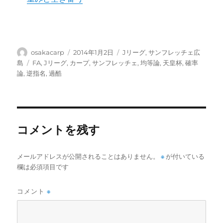
投
投
カ
osakacarp
2014年1月2日
Jリーグ
,
サンフレッチェ広
稿
稿
テ
タ
島
FA
,
Jリーグ
,
カープ
,
サンフレッチェ
,
均等論
,
天皇杯
,
確率
者
日:
ゴ
グ
論
,
逆指名
,
過酷
リ
ー
コメントを残す
メールアドレスが公開されることはありません。
※
が付いている
欄は必須項目です
コメント
※