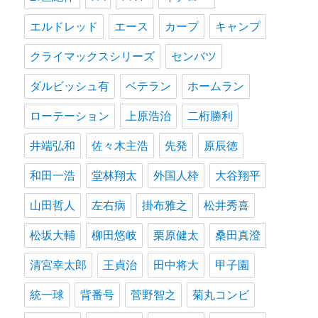
エルドレッド
エース
カープ
キャンプ
クライマックスシリーズ
センバツ
ダルビッシュ有
ベテラン
ホームラン
ローテーション
上原浩治
二桁勝利
井端弘和
佐々木主浩
先発
原辰徳
和田一浩
堂林翔太
外国人枠
大谷翔平
山田哲人
左右病
掛布雅之
松井秀喜
松坂大輔
柳田悠岐
栗原健太
桑田真澄
清宮幸太郎
王貞治
田中将大
甲子園
統一球
背番号
菅野智之
菊丸コンビ