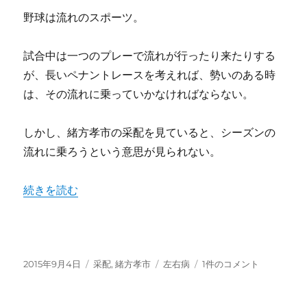
貴
野球は流れのスポーツ。
浩
を
ス
試合中は一つのプレーで流れが行ったり来たりする
タ
が、長いペナントレースを考えれば、勢いのある時
メ
は、その流れに乗っていかなければならない。
ン
か
ら
しかし、緒方孝市の采配を見ていると、シーズンの
外
流れに乗ろうという意思が見られない。
し
て
い
“チームの勢いを落としてまで左右病で打線を組む理由は？
続きを読む
る
場
合
か？
に
投
カ
タ
チ
2015年9月4日
采配
,
緒方孝市
左右病
1件のコメント
稿
テ
グ
ー
日:
ゴ
ム
リ
の