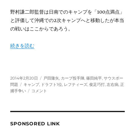
ギ
野村謙二郎監督は日南でのキャンプを「100点満点」
ュ
ラ
と評価して沖縄での2次キャンプへと移動したが本当
ー、
の戦いはここからであろう。
代
打
の
“日南1次キャンプ⇒沖縄2次キャンプへサウスポー篠田純平
続きを読む
切
り
札
に
な
投
カ
2014年2月20日
戸田隆矢
,
カープ投手陣
,
篠田純平
,
サウスポー
る
稿
タ
テ
問題
キャンプ
,
ドラフト1位
,
レフティーズ
,
俊足巧打
,
左右病
,
正
な!!
日:
グ
日
ゴ
捕手争い
コメント
に
南
リ
1
ー
次
キ
ャ
SPONSORED LINK
ン
プ