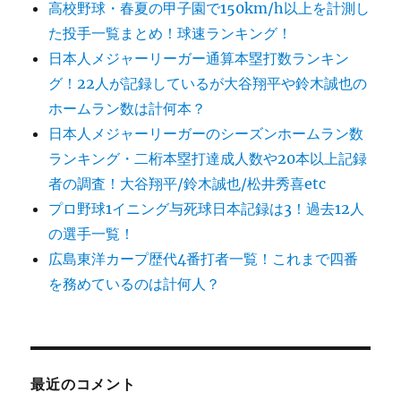
高校野球・春夏の甲子園で150km/h以上を計測し
た投手一覧まとめ！球速ランキング！
日本人メジャーリーガー通算本塁打数ランキン
グ！22人が記録しているが大谷翔平や鈴木誠也の
ホームラン数は計何本？
日本人メジャーリーガーのシーズンホームラン数
ランキング・二桁本塁打達成人数や20本以上記録
者の調査！大谷翔平/鈴木誠也/松井秀喜etc
プロ野球1イニング与死球日本記録は3！過去12人
の選手一覧！
広島東洋カープ歴代4番打者一覧！これまで四番
を務めているのは計何人？
最近のコメント