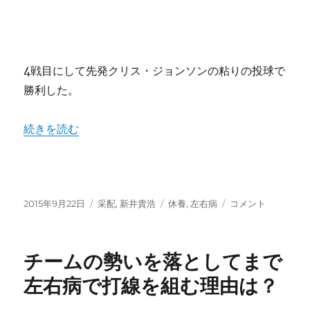
4戦目にして先発クリス・ジョンソンの粘りの投球で
勝利した。
“勝負の12連戦、新井貴浩をスタメンから外している場合か
続きを読む
投
カ
タ
勝
2015年9月22日
采配
,
新井貴浩
休養
,
左右病
コメント
稿
テ
グ
負
日:
ゴ
の
リ
12
チームの勢いを落としてまで
ー
連
戦、
左右病で打線を組む理由は？
新
井