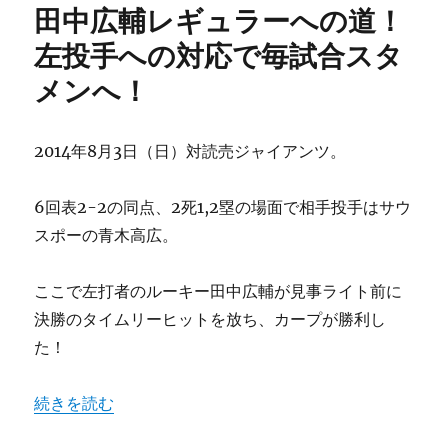
田中広輔レギュラーへの道！
ー
勢
い
左投手への対応で毎試合スタ
を
メンへ！
落
と
し
て
2014年8月3日（日）対読売ジャイアンツ。
ま
で
6回表2-2の同点、2死1,2塁の場面で相手投手はサウ
左
右
スポーの青木高広。
病
で
ここで左打者のルーキー田中広輔が見事ライト前に
打
線
決勝のタイムリーヒットを放ち、カープが勝利し
を
た！
組
む
理
“田中広輔レギュラーへの道！左投手への対応で毎試合スタ
続きを読む
由
は？