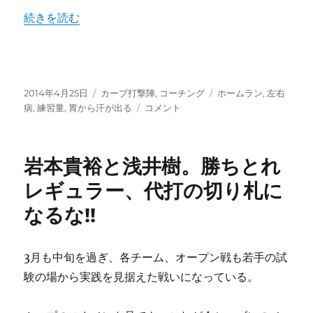
果
“カープ本塁打増加の要因は下半身強化にあり？猛練習の成果
続きを読む
が
評
価
に
繋
投
カ
タ
が
2014年4月25日
カープ打撃陣
,
コーチング
ホームラン
,
左右
稿
テ
カ
グ
っ
病
,
練習量
,
胃から汗が出る
コメント
日:
ゴ
ー
て
リ
プ
い
ー
本
る！
岩本貴裕と浅井樹。勝ちとれ
塁
に
打
レギュラー、代打の切り札に
増
なるな!!
加
の
要
因
3月も中旬を過ぎ、各チーム、オープン戦も若手の試
は
験の場から実践を見据えた戦いになっている。
下
半
身