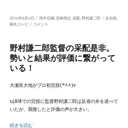
へ
の
投
カ
タ
2014年8月4日
田中広輔
,
堂林翔太
,
采配
,
野村謙二郎
左右病
,
稿
田
テ
グ
菊丸コンビ
コメント
日:
中
ゴ
広
リ
輔
ー
野村謙二郎監督の采配是非。
レ
ギ
勢いと結果が評価に繋がって
ュ
いる！
ラ
ー
へ
の
大瀬良大地がプロ初完投(*^^)v
道！
左
148球での完投に監督野村謙二郎は反省の弁を述べて
投
手
いたが、我慢したと評価の声が大きい。
へ
の
“野村謙二郎監督の采配是非。勢いと結果が評価に繋がって
続きを読む
対