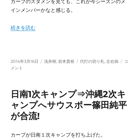
カープのスタメンを見ても、これが今シーズンのメ
強
インメンバーかなと感じる。
化
に
あ
“岩本貴裕と浅井樹。勝ちとれレギュラー、代打の切り札にな
続きを読む
り？
猛
練
習
の
投
カ
タ
岩
2014年3月16日
浅井樹
,
岩本貴裕
代打の切り札
,
左右病
コ
成
稿
テ
グ
本
メント
果
日:
ゴ
貴
だ!!
リ
裕
に
ー
と
日南1次キャンプ⇒沖縄2次キ
浅
井
ャンプへサウスポー篠田純平
樹。
が合流!
勝
ち
と
れ
カープが日南１次キャンプを打ち上げた。
レ