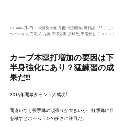
応
で
毎
試
投
合
カ
タ
2014年5月2日
大瀬良大地
,
采配
,
北別府学
,
野村謙二郎
モチ
稿
ス
テ
野
グ
ベーション
,
完投
,
左右病
,
広澤克実
,
投球数
,
田尾安志
コメント
日:
タ
ゴ
村
メ
リ
謙
ン
ー
二
カープ本塁打増加の要因は下
へ！
郎
に
監
半身強化にあり？猛練習の成
督
果だ!!
の
采
配
是
2014年開幕ダッシュ大成功!!
非。
勢
間違いなく投手陣の頑張りが大きいが、打撃陣に目
い
と
を移すとホームランの多さに注目だ。
結