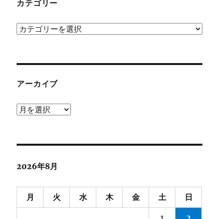
カテゴリー
カ
テ
ゴ
リ
ー
アーカイブ
ア
ー
カ
イ
ブ
2026年8月
月
火
水
木
金
土
日
1
2