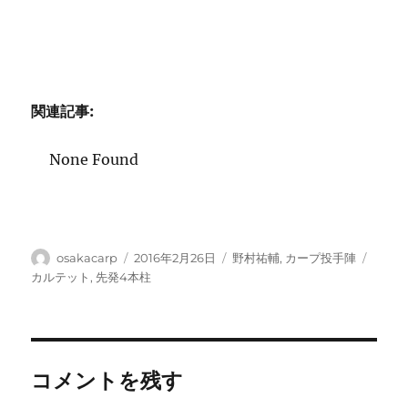
関連記事:
None Found
投
投
カ
タ
osakacarp
2016年2月26日
野村祐輔
,
カープ投手陣
稿
稿
テ
グ
カルテット
,
先発4本柱
者
日:
ゴ
リ
ー
コメントを残す