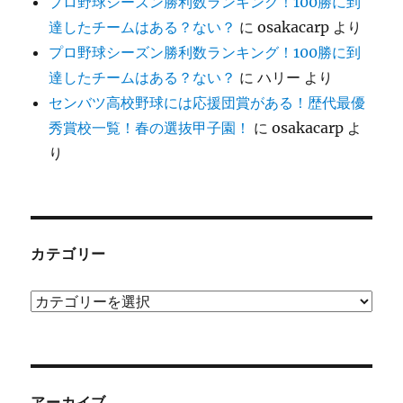
プロ野球シーズン勝利数ランキング！100勝に到
達したチームはある？ない？
に
osakacarp
より
プロ野球シーズン勝利数ランキング！100勝に到
達したチームはある？ない？
に
ハリー
より
センバツ高校野球には応援団賞がある！歴代最優
秀賞校一覧！春の選抜甲子園！
に
osakacarp
よ
り
カテゴリー
カ
テ
ゴ
リ
ー
アーカイブ