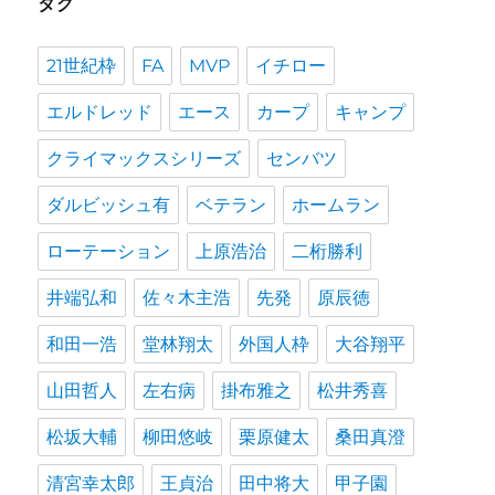
タグ
21世紀枠
FA
MVP
イチロー
エルドレッド
エース
カープ
キャンプ
クライマックスシリーズ
センバツ
ダルビッシュ有
ベテラン
ホームラン
ローテーション
上原浩治
二桁勝利
井端弘和
佐々木主浩
先発
原辰徳
和田一浩
堂林翔太
外国人枠
大谷翔平
山田哲人
左右病
掛布雅之
松井秀喜
松坂大輔
柳田悠岐
栗原健太
桑田真澄
清宮幸太郎
王貞治
田中将大
甲子園