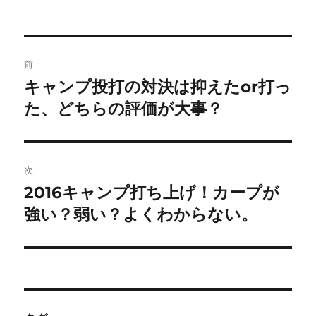
投
前
稿
キャンプ投打の対決は抑えたor打っ
前
の
た、どちらの評価が大事？
ナ
投
ビ
稿:
ゲ
次
2016キャンプ打ち上げ！カープが
次
ー
の
強い？弱い？よくわからない。
シ
投
稿:
ョ
ン