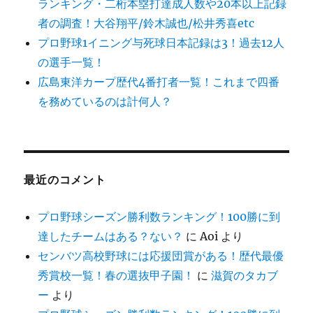
ランキング・二桁本塁打達成人数や20本以上記録
者の調査！大谷翔平/鈴木誠也/松井秀喜etc
プロ野球1イニング与死球日本記録は3！過去12人
の選手一覧！
広島東洋カープ歴代4番打者一覧！これまで四番
を務めているのは計何人？
最近のコメント
プロ野球シーズン勝利数ランキング！100勝に到
達したチームはある？ない？
に
Aoi
より
センバツ高校野球には応援団賞がある！歴代最優
秀賞校一覧！春の選抜甲子園！
に
滋賀のタカブ
ー
より