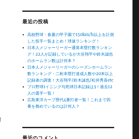
最近の投稿
高校野球・春夏の甲子園で150km/h以上を計測
した投手一覧まとめ！球速ランキング！
日本人メジャーリーガー通算本塁打数ランキン
グ！22人が記録しているが大谷翔平や鈴木誠也
のホームラン数は計何本？
日本人メジャーリーガーのシーズンホームラン
数ランキング・二桁本塁打達成人数や20本以上
記録者の調査！大谷翔平/鈴木誠也/松井秀喜etc
プロ野球1イニング与死球日本記録は3！過去12
人の選手一覧！
広島東洋カープ歴代4番打者一覧！これまで四
番を務めているのは計何人？
樹
最近のコメント