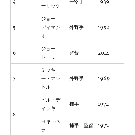
4
一塁手
1939
ーリック
ジョー・
5
ディマジ
外野手
1952
オ
ジョー・
6
監督
2014
トーリ
ミッキ
7
ー・マン
外野手
1969
トル
ビル・デ
捕手
1972
ィッキー
8
ヨキ・ベ
捕手、監督
1972
ラ