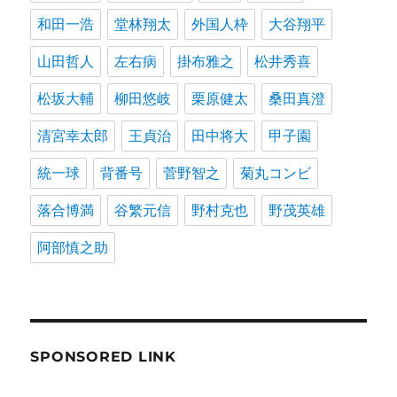
和田一浩
堂林翔太
外国人枠
大谷翔平
山田哲人
左右病
掛布雅之
松井秀喜
松坂大輔
柳田悠岐
栗原健太
桑田真澄
清宮幸太郎
王貞治
田中将大
甲子園
統一球
背番号
菅野智之
菊丸コンビ
落合博満
谷繁元信
野村克也
野茂英雄
阿部慎之助
SPONSORED LINK