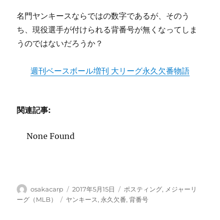
名門ヤンキースならではの数字であるが、そのう
ち、現役選手が付けられる背番号が無くなってしま
うのではないだろうか？
週刊ベースボール増刊 大リーグ永久欠番物語
関連記事:
None Found
投
投
カ
osakacarp
2017年5月15日
ポスティング
,
メジャーリ
稿
稿
テ
タ
ーグ（MLB）
ヤンキース
,
永久欠番
,
背番号
者
日:
ゴ
グ
リ