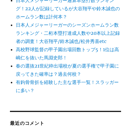
日本人メジャーリーガー通算本塁打数ランキン
グ！22人が記録しているが大谷翔平や鈴木誠也の
ホームラン数は計何本？
日本人メジャーリーガーのシーズンホームラン数
ランキング・二桁本塁打達成人数や20本以上記録
者の調査！大谷翔平/鈴木誠也/松井秀喜etc
高校野球監督の甲子園出場回数トップ5！1位は高
嶋仁を抜いた馬淵史郎！
春の選抜21世紀枠出場校が夏の選手権で甲子園に
戻ってきた確率は？過去何校？
有鈎骨骨折を経験した主な選手一覧！スラッガー
に多い？
最近のコメント