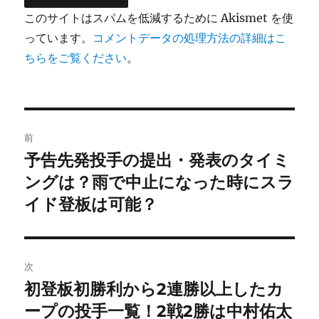
このサイトはスパムを低減するために Akismet を使
っています。
コメントデータの処理方法の詳細はこ
ちらをご覧ください
。
投
前
稿
予告先発投手の提出・発表のタイミ
前
の
ングは？雨で中止になった時にスラ
ナ
投
イド登板は可能？
ビ
稿:
ゲ
次
ー
初登板初勝利から2連勝以上したカ
次
シ
の
ープの投手一覧！2戦2勝は中村佑太