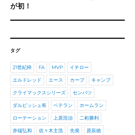
投
ョ
が初！
稿:
ン
タグ
21世紀枠
FA
MVP
イチロー
エルドレッド
エース
カープ
キャンプ
クライマックスシリーズ
センバツ
ダルビッシュ有
ベテラン
ホームラン
ローテーション
上原浩治
二桁勝利
井端弘和
佐々木主浩
先発
原辰徳