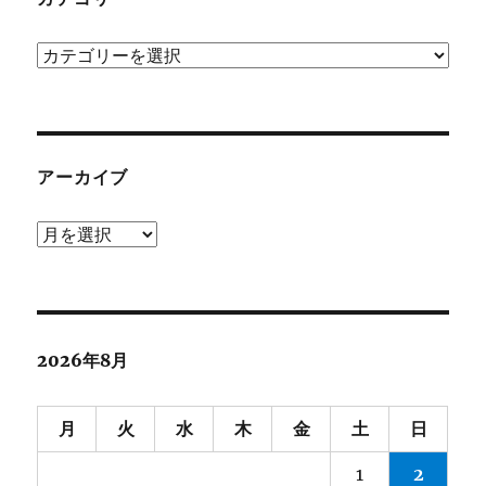
カ
テ
ゴ
リ
ー
アーカイブ
ア
ー
カ
イ
ブ
2026年8月
月
火
水
木
金
土
日
1
2