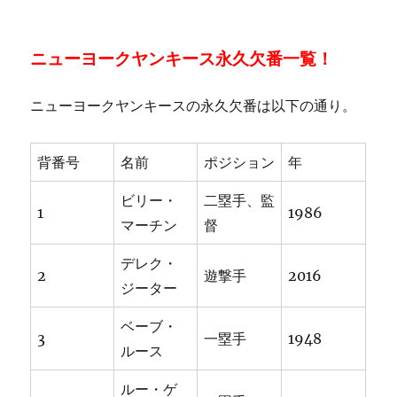
ニューヨークヤンキース永久欠番一覧！
ニューヨークヤンキースの永久欠番は以下の通り。
背番号
名前
ポジション
年
ビリー・
二塁手、監
1
1986
マーチン
督
デレク・
2
遊撃手
2016
ジーター
ベーブ・
3
一塁手
1948
ルース
ルー・ゲ