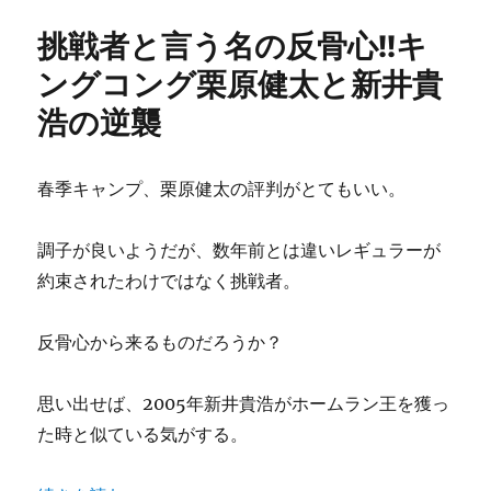
の
挑戦者と言う名の反骨心!!キ
波
を
ングコング栗原健太と新井貴
抑
浩の逆襲
え
て
頼
む
春季キャンプ、栗原健太の評判がとてもいい。
ぞ
ベ
調子が良いようだが、数年前とは違いレギュラーが
テ
ラ
約束されたわけではなく挑戦者。
ン
廣
反骨心から来るものだろうか？
瀬
純、
連
思い出せば、2005年新井貴浩がホームラン王を獲っ
続
た時と似ている気がする。
打
席
出