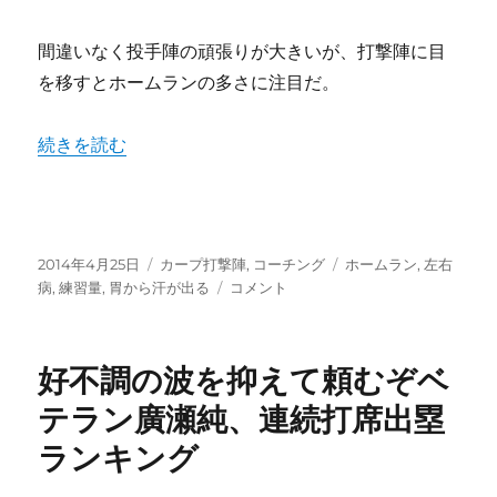
間違いなく投手陣の頑張りが大きいが、打撃陣に目
を移すとホームランの多さに注目だ。
“カープ本塁打増加の要因は下半身強化にあり？猛練習の成果
続きを読む
投
カ
タ
2014年4月25日
カープ打撃陣
,
コーチング
ホームラン
,
左右
稿
テ
カ
グ
病
,
練習量
,
胃から汗が出る
コメント
日:
ゴ
ー
リ
プ
ー
本
好不調の波を抑えて頼むぞベ
塁
打
テラン廣瀬純、連続打席出塁
増
ランキング
加
の
要