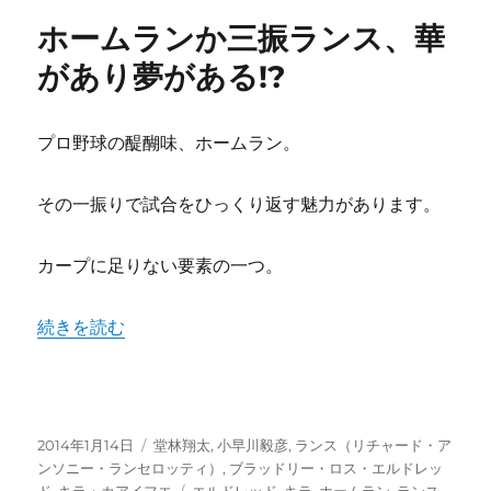
テ
ホームランか三振ランス、華
ィ
ン”容
があり夢がある!?
疑
者”の
囚
プロ野球の醍醐味、ホームラン。
人
服
は
その一振りで試合をひっくり返す魅力があります。
見
た
カープに足りない要素の一つ。
く
な
い。
“ホームランか三振ランス、華があり夢がある!?” の
続きを読む
本
塁
打
を
見
投
カ
2014年1月14日
堂林翔太
,
小早川毅彦
,
ランス（リチャード・ア
せ
稿
テ
ンソニー・ランセロッティ）
,
ブラッドリー・ロス・エルドレッ
て
日:
ゴ
タ