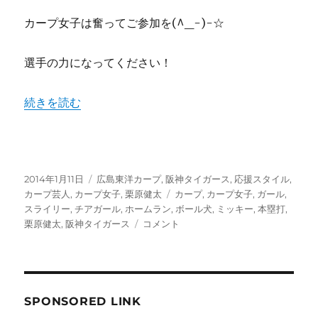
ー
カープ女子は奮ってご参加を(^_-)-☆
ム
ラ
ン
選手の力になってください！
数
推
“増やせチーム本塁打数！カープホームランガール募集中”
続きを読む
移
に
投
カ
2014年1月11日
広島東洋カープ
,
阪神タイガース
,
応援スタイル
,
稿
テ
タ
カープ芸人
,
カープ女子
,
栗原健太
カープ
,
カープ女子
,
ガール
,
日:
ゴ
グ
スライリー
,
チアガール
,
ホームラン
,
ボール犬
,
ミッキー
,
本塁打
,
リ
増
栗原健太
,
阪神タイガース
コメント
ー
や
せ
チ
ー
ム
SPONSORED LINK
本