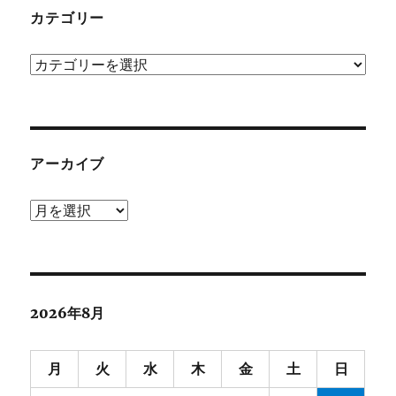
カテゴリー
カ
テ
ゴ
リ
ー
アーカイブ
ア
ー
カ
イ
ブ
2026年8月
月
火
水
木
金
土
日