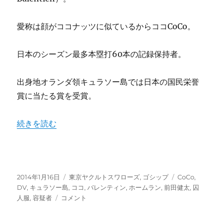
コ
ン
愛称は顔がココナッツに似ているからココCoCo。
グ
栗
原
日本のシーズン最多本塁打60本の記録保持者。
健
太
出身地オランダ領キュラソー島では日本の国民栄誉
と
新
賞に当たる賞を受賞。
井
貴
“バレンティン”容疑者”の囚人服は見たくない。本塁打を
続きを読む
浩
の
逆
襲
に
投
カ
タ
2014年1月16日
東京ヤクルトスワローズ
,
ゴシップ
CoCo
,
稿
テ
グ
DV
,
キュラソー島
,
ココ
,
バレンティン
,
ホームラン
,
前田健太
,
囚
日:
バ
ゴ
人服
,
容疑者
コメント
レ
リ
ン
ー