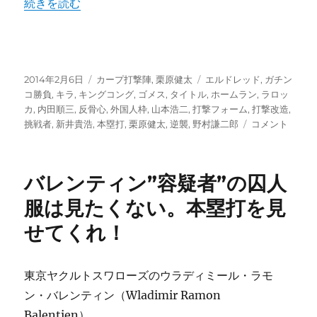
“挑戦者と言う名の反骨心!!キングコング栗原健太と新井貴
続きを読む
塁
ラ
ン
キ
ン
投
カ
タ
2014年2月6日
カープ打撃陣
,
栗原健太
エルドレッド
,
ガチン
グ
稿
テ
グ
コ勝負
,
キラ
,
キングコング
,
ゴメス
,
タイトル
,
ホームラン
,
ラロッ
に
日:
ゴ
カ
,
内田順三
,
反骨心
,
外国人枠
,
山本浩二
,
打撃フォーム
,
打撃改造
,
リ
挑
挑戦者
,
新井貴浩
,
本塁打
,
栗原健太
,
逆襲
,
野村謙二郎
コメント
ー
戦
者
と
バレンティン”容疑者”の囚人
言
う
服は見たくない。本塁打を見
名
せてくれ！
の
反
骨
心!!
東京ヤクルトスワローズのウラディミール・ラモ
キ
ン・バレンティン（Wladimir Ramon
ン
Balentien）。
グ