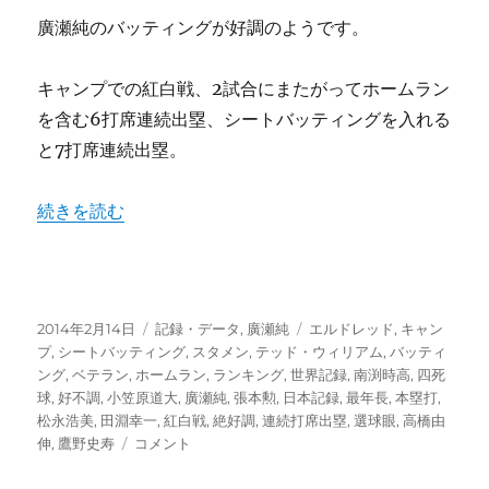
因
廣瀬純のバッティングが好調のようです。
は
下
キャンプでの紅白戦、2試合にまたがってホームラン
半
身
を含む6打席連続出塁、シートバッティングを入れる
強
と7打席連続出塁。
化
に
あ
“好不調の波を抑えて頼むぞベテラン廣瀬純、連続打席出塁
続きを読む
り？
猛
練
習
の
投
カ
タ
2014年2月14日
記録・データ
,
廣瀬純
エルドレッド
,
キャン
成
稿
テ
グ
プ
,
シートバッティング
,
スタメン
,
テッド・ウィリアム
,
バッティ
果
日:
ゴ
ング
,
ベテラン
,
ホームラン
,
ランキング
,
世界記録
,
南渕時高
,
四死
だ!!
リ
球
,
好不調
,
小笠原道大
,
廣瀬純
,
張本勲
,
日本記録
,
最年長
,
本塁打
,
に
ー
松永浩美
,
田淵幸一
,
紅白戦
,
絶好調
,
連続打席出塁
,
選球眼
,
高橋由
好
伸
,
鷹野史寿
コメント
不
調