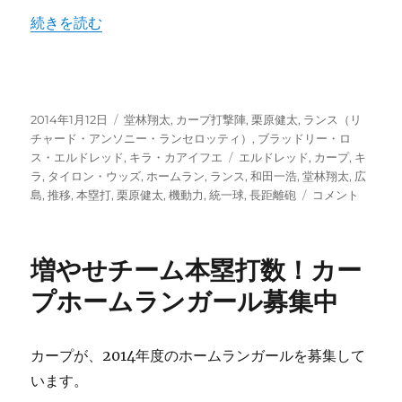
“広島東洋カープのチームホームラン数推移” の
続きを読む
投
カ
2014年1月12日
堂林翔太
,
カープ打撃陣
,
栗原健太
,
ランス（リ
稿
テ
チャード・アンソニー・ランセロッティ）
,
ブラッドリー・ロ
日:
ゴ
タ
ス・エルドレッド
,
キラ・カアイフエ
エルドレッド
,
カープ
,
キ
リ
グ
ラ
,
タイロン・ウッズ
,
ホームラン
,
ランス
,
和田一浩
,
堂林翔太
,
広
ー
広
島
,
推移
,
本塁打
,
栗原健太
,
機動力
,
統一球
,
長距離砲
コメント
島
東
洋
増やせチーム本塁打数！カー
カ
ー
プホームランガール募集中
プ
の
チ
カープが、2014年度のホームランガールを募集して
ー
います。
ム
ホ