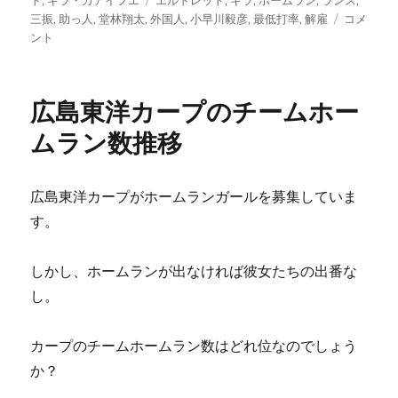
ド
,
キラ・カアイフエ
エルドレッド
,
キラ
,
ホームラン
,
ランス
,
く
リ
グ
ホ
三振
,
助っ人
,
堂林翔太
,
外国人
,
小早川毅彦
,
最低打率
,
解雇
コメ
れ！
ー
ー
ント
に
ム
ラ
ン
広島東洋カープのチームホー
か
三
ムラン数推移
振
ラ
ン
広島東洋カープがホームランガールを募集していま
ス、
す。
華
が
あ
しかし、ホームランが出なければ彼女たちの出番な
り
し。
夢
が
あ
カープのチームホームラン数はどれ位なのでしょう
る!?
か？
に