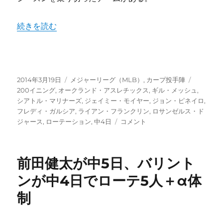
保
が
“2003年シアトルマリナーズ先発5人×中4日で完璧ローテ
続きを読む
重
要
な
戦
い。
投
カ
タ
2014年3月19日
メジャーリーグ（MLB）
,
カープ投手陣
に
稿
テ
グ
200イニング
,
オークランド・アスレチックス
,
ギル・メッシュ
,
日:
ゴ
シアトル・マリナーズ
,
ジェイミー・モイヤー
,
ジョン・ピネイロ
,
リ
フレディ・ガルシア
,
ライアン・フランクリン
,
ロサンゼルス・ド
ー
2003
ジャース
,
ローテーション
,
中4日
コメント
年
シ
ア
前田健太が中5日、バリント
ト
ル
ンが中4日でローテ5人＋α体
マ
制
リ
ナ
ー