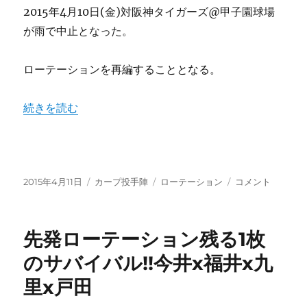
に
2015年4月10日(金)対阪神タイガーズ@甲子園球場
白
が雨で中止となった。
星！
黒
田
ローテーションを再編することとなる。
博
樹
“先発4番手以降の投手の方が調整が困難!?信頼の得るため
続きを読む
復
帰
後
の
ロ
投
カ
ー
タ
先
2015年4月11日
カープ投手陣
ローテーション
コメント
稿
テ
テ
グ
発
日:
ゴ
シ
4
リ
ョ
番
先発ローテーション残る1枚
ー
ン
手
は？
以
のサバイバル!!今井x福井x九
に
降
里x戸田
の
投