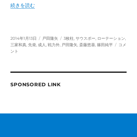
サ
“カープ#53戸田隆矢、祝！成人！！ローテーションに入る
続きを読む
ウ
ス
ポ
ー
達
投
カ
タ
2014年1月13日
戸田隆矢
3枚柱
,
サウスポー
,
ローテーション
,
に
稿
テ
グ
カ
三家和真
,
先発
,
成人
,
戦力外
,
戸田隆矢
,
斎藤悠葵
,
篠田純平
コメ
日:
ゴ
ー
ント
リ
プ
ー
#53
戸
田
隆
SPONSORED LINK
矢、
祝！
成
人！！
ロ
ー
テ
ー