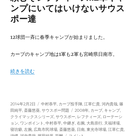
開
ンプにいてはいけないサウス
幕！
ポー達
2014
年
ス
タ
12球団一斉に春季キャンプが始まりました。
メ
ン
カープのキャンプ地は1軍も2軍も宮崎県日南市。
と
ロ
ー
“頼むぞレフティーズ!!2軍キャンプにいてはいけないサウ
続きを読む
テ
ー
シ
ョ
ン
投
カ
2014年2月2日
中村恭平
,
カープ投手陣
,
江草仁貴
,
河内貴哉
,
篠
を
稿
テ
タ
田純平
,
斎藤悠葵
,
サウスポー問題
2008年
,
カーブ
,
キャンプ
,
大
日:
ゴ
グ
クライマックスシリーズ
,
サウスポー
,
レフティーズ
,
ローテーシ
胆
リ
ョン
,
ワンポイント
,
中村恭平
,
中継ぎ
,
右腕
,
大島崇行
,
天福球場
,
予
ー
寝坊癖
,
左腕
,
広島市民球場
,
斎藤悠葵
,
日南
,
東光寺球場
,
江草仁貴
,
想！
頼
沖縄
,
河内貴哉
,
篠田純平
,
距離
コメント