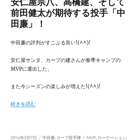
安仁屋宗八、高橋建、そして
に
ロ
ー
前田健太が期待する投手「中
テ
田廉」！
ー
シ
ョ
ン
中田廉の評判がすこぶる良い!(^^)!
実
績
安仁屋サンタ、カープの建さんが春季キャンプの
的
に
MVPに選出した。
は
齊
また今シーズンの楽しみが増えた!(^^)!
藤、
篠
田、
“安仁屋宗八、高橋建、そして前田健太が期待する投手「中
続きを読む
福
井
が
入
る
投
カ
タ
2014年3月7日
中田廉
,
カープ投手陣
MVP
,
ローテーション
,
べ