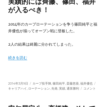
実績的には齊藤、篠田、福井
5
が入るべき！
日、
バ
リ
ン
2014年のカープローテーションを争う篠田純平と福
ト
井優也が揃ってオープン戦に登板した。
ン
が
中
2人の結果は綺麗に分かれてしまった。
4
日
“カープ2014ローテーション実績的には齊藤、篠田、福井
続きを読む
で
ロ
ー
テ
5
投
カ
人
タ
2014年3月9日
カープ投手陣
,
篠田純平
,
斎藤悠葵
,
福井優也
稿
テ
＋
カ
グ
キャリアハイ
,
ローテーション
,
先発
,
実績
,
通算勝利
コメント
日:
ゴ
α
ー
リ
体
プ
ー
制
2014