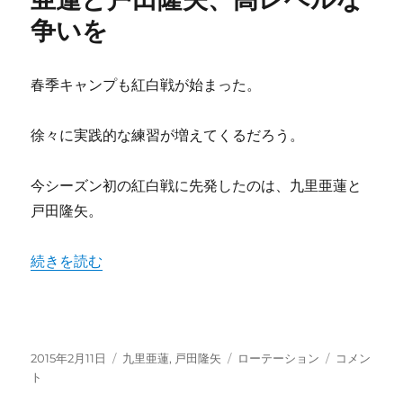
シ
争いを
ョ
ン
残
る
春季キャンプも紅白戦が始まった。
1
枚
徐々に実践的な練習が増えてくるだろう。
の
サ
バ
今シーズン初の紅白戦に先発したのは、九里亜蓮と
イ
戸田隆矢。
バ
ル!!
今
“先発ローテ6番手を争う九里亜蓮と戸田隆矢、高レベルな
続きを読む
井
x
福
井
x
投
カ
タ
先
2015年2月11日
九里亜蓮
,
戸田隆矢
ローテーション
コメン
九
稿
テ
グ
発
ト
里
日:
ゴ
ロ
x