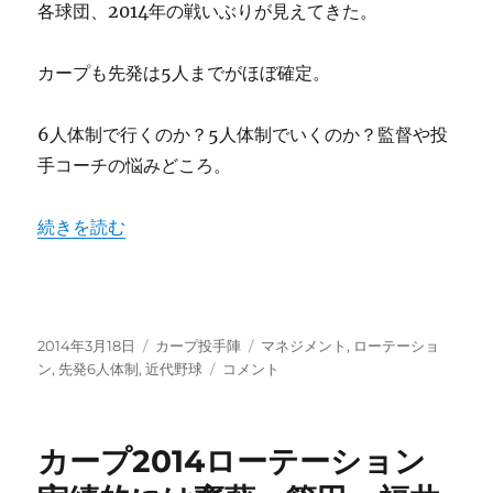
ズ
各球団、2014年の戦いぶりが見えてきた。
先
発
カープも先発は5人までがほぼ確定。
5
人
×
6人体制で行くのか？5人体制でいくのか？監督や投
中
手コーチの悩みどころ。
4
日
で
“前田健太が中5日、バリントンが中4日でローテ5人＋α体
続きを読む
完
璧
ロ
ー
テ
投
カ
タ
2014年3月18日
カープ投手陣
マネジメント
,
ローテーショ
ー
稿
テ
前
グ
ン
,
先発6人体制
,
近代野球
コメント
シ
日:
ゴ
田
ョ
リ
健
ン
ー
太
に
カープ2014ローテーション
が
中