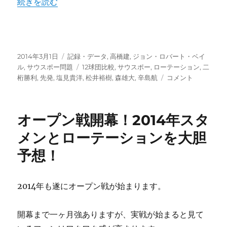
“2001年以降の12球団二桁勝利サウスポー比較。カープは
続きを読む
手
「中
田
廉」！
に
投
カ
2014年3月1日
記録・データ
,
高橋建
,
ジョン・ロバート・ベイ
稿
テ
タ
ル
,
サウスポー問題
12球団比較
,
サウスポー
,
ローテーション
,
二
日:
ゴ
グ
2001
桁勝利
,
先発
,
塩見貴洋
,
松井裕樹
,
森雄大
,
辛島航
コメント
リ
年
ー
以
降
オープン戦開幕！2014年スタ
の
12
メンとローテーションを大胆
球
予想！
団
二
桁
勝
2014年も遂にオープン戦が始まります。
利
サ
開幕まで一ヶ月強ありますが、実戦が始まると見て
ウ
ス