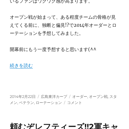
いるファンはワクワク感が高まります。
ポ
ー
オープン戦が始まって、ある程度チームの骨格が見
比
較。
えてくる前に、独断と偏見!?で2014年オーダーとロ
カ
ーテーションを予想してみました。
ー
プ
は
開幕前にもう一度予想すると思います(^^ゞ
2
人
“オープン戦開幕！2014年スタメンとローテーションを大
続きを読む
だ
け。
に
投
カ
タ
2014年2月22日
広島東洋カープ
オーダー
,
オープン戦
,
スタ
稿
テ
オ
グ
メン
,
ベテラン
,
ローテーション
コメント
日:
ゴ
ー
リ
プ
ー
ン
頼むぞレフティーズ!!2軍キャ
戦