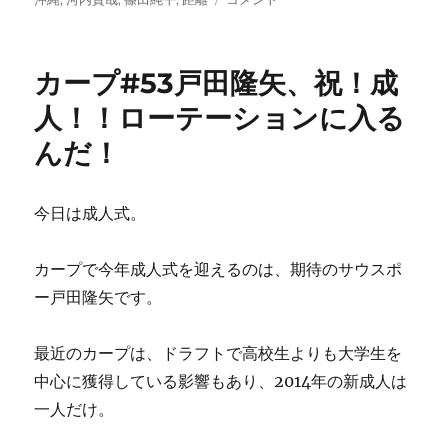
に
む
ぞ
レ
カープ#53戸田隆矢、祝！成
フ
テ
人！！ローテーションに入る
ィ
んだ！
ー
ズ!!2
軍
キ
今日は成人式。
ャ
ン
カープで今年成人式を迎えるのは、期待のサウスポ
プ
に
ー戸田隆矢です。
い
て
最近のカープは、ドラフトで高校生よりも大学生を
は
い
中心に獲得している影響もあり、2014年の新成人は
け
一人だけ。
な
い