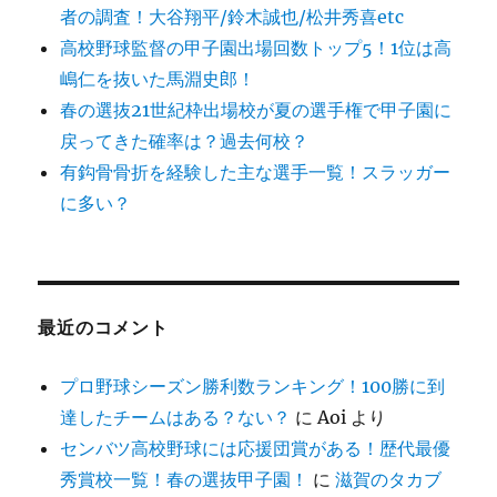
者の調査！大谷翔平/鈴木誠也/松井秀喜etc
高校野球監督の甲子園出場回数トップ5！1位は高
嶋仁を抜いた馬淵史郎！
春の選抜21世紀枠出場校が夏の選手権で甲子園に
戻ってきた確率は？過去何校？
有鈎骨骨折を経験した主な選手一覧！スラッガー
に多い？
最近のコメント
プロ野球シーズン勝利数ランキング！100勝に到
達したチームはある？ない？
に
Aoi
より
センバツ高校野球には応援団賞がある！歴代最優
秀賞校一覧！春の選抜甲子園！
に
滋賀のタカブ