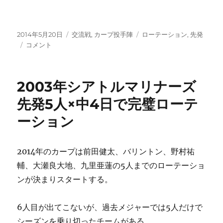
な
争
い
投
カ
タ
を
2014年5月20日
交流戦
,
カープ投手陣
ローテーション
,
先発
稿
さ
テ
グ
に
コメント
日:
ぁ
ゴ
交
リ
流
ー
2003年シアトルマリナーズ
戦！
目
先発5人×中4日で完璧ローテ
指
ーション
せ
優
勝！！
現
2014年のカープは前田健太、バリントン、野村祐
実
輔、大瀬良大地、九里亜蓮の5人までのローテーショ
的
ンが決まりスタートする。
に
は
5
6人目が出てこないが、過去メジャーでは5人だけで
割
シーズンを乗り切ったチームがある。
確