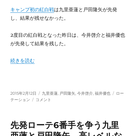
手
の
キャンプ初の紅白戦
は九里亜蓮と戸田隆矢が先発
方
し、結果が残せなかった。
が
調
整
2度目の紅白戦となった昨日は、今井啓介と福井優也
が
が先発して結果を残した。
困
難!?
信
“先発ローテーション残る1枚のサバイバル!!今井x福井x九
続きを読む
頼
の
得
る
た
投
カ
タ
2015年2月12日
九里亜蓮
,
戸田隆矢
,
今井啓介
,
福井優也
ロー
め
稿
先
テ
グ
テーション
コメント
の
日:
発
ゴ
過
ロ
リ
程
ー
ー
先発ローテ6番手を争う九里
に
テ
ー
亜蓮と戸田隆矢、高レベルな