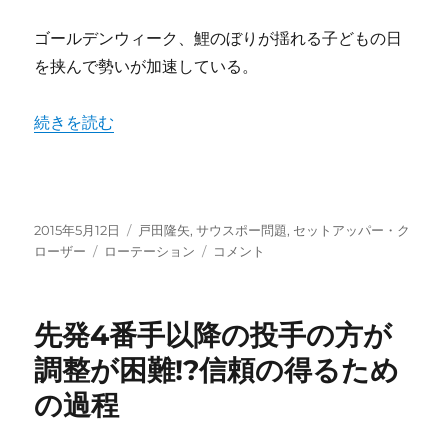
ゴールデンウィーク、鯉のぼりが揺れる子どもの日
を挟んで勢いが加速している。
“6連勝は全て先発投手に白星！黒田博樹復帰後のローテシ
続きを読む
投
カ
2015年5月12日
戸田隆矢
,
サウスポー問題
,
セットアッパー・ク
稿
タ
テ
6
ローザー
ローテーション
コメント
日:
グ
ゴ
連
リ
勝
ー
は
先発4番手以降の投手の方が
全
て
調整が困難!?信頼の得るため
先
の過程
発
投
手