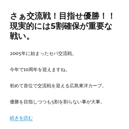
リ
ー
戸
ー
テ
田
さぁ交流戦！目指せ優勝！！
6
に
番
現実的には5割確保が重要な
手
戦い。
を
争
う
九
2005年に始まったセパ交流戦。
里
亜
今年で10周年を迎えますね。
蓮
と
戸
初めて首位で交流戦を迎える広島東洋カープ。
田
隆
矢、
優勝を目指しつつも5割を割らない事が大事。
高
レ
“さぁ交流戦！目指せ優勝！！現実的には5割確保が重要な
続きを読む
ベ
ル