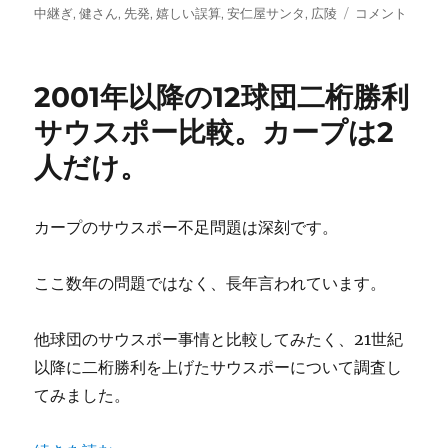
稿
テ
グ
安
中継ぎ
,
健さん
,
先発
,
嬉しい誤算
,
安仁屋サンタ
,
広陵
コメント
き！
日:
ゴ
仁
に
リ
屋
ー
宗
2001年以降の12球団二桁勝利
八、
高
サウスポー比較。カープは2
橋
人だけ。
建、
そ
し
て
カープのサウスポー不足問題は深刻です。
前
田
ここ数年の問題ではなく、長年言われています。
健
太
が
他球団のサウスポー事情と比較してみたく、21世紀
期
以降に二桁勝利を上げたサウスポーについて調査し
待
す
てみました。
る
投