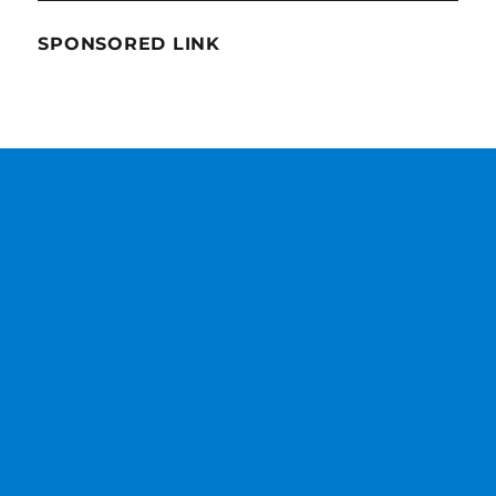
に
優
SPONSORED LINK
し
い
Carp、
衣
笠
祥
雄
を
き
ち
ん
と
評
価
す
る
NPB
に