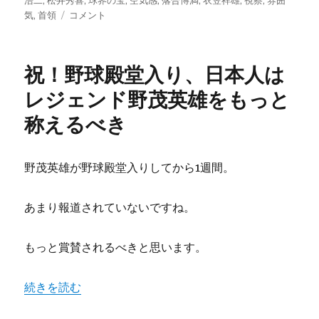
浩二
,
松井秀喜
,
球界の宝
,
空気感
,
落合博満
,
衣笠祥雄
,
視察
,
雰囲
録
巨
ー
気
,
首領
コメント
に
人
に
松
祝！野球殿堂入り、日本人は
井
秀
レジェンド野茂英雄をもっと
喜、
称えるべき
中
日
に
落
野茂英雄が野球殿堂入りしてから1週間。
合
博
あまり報道されていないですね。
満
な
ら、
もっと賞賛されるべきと思います。
広
島
に
“祝！野球殿堂入り、日本人はレジェンド野茂英雄をもっと
続きを読む
は
前