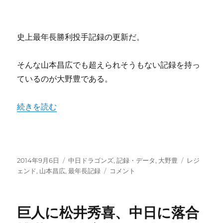
史上最年長勝利投手記録の更新だ。
そんな山本昌広でも超えられそうもない記録を持っ
ているのが大野豊である。
“最年長記録を塗り替える山本昌広が達成が困難な大野豊の
続きを読む
投
カ
タ
2014年9月6日
中日ドラゴンズ
,
記録・データ
,
大野豊
レジ
稿
テ
最
グ
ェンド
,
山本昌広
,
最年長記録
コメント
日:
ゴ
年
リ
長
ー
記
巨人に松井秀喜、中日に落合
録
を