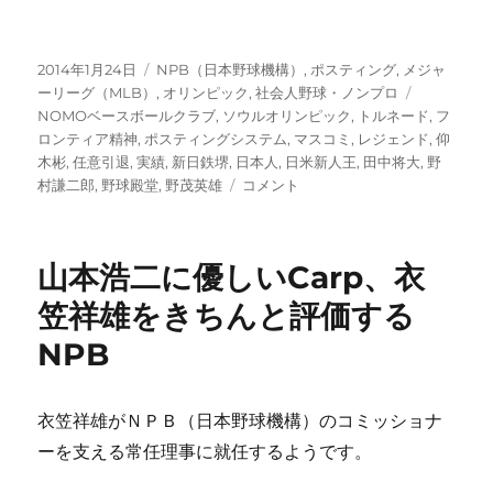
田
智
徳
投
カ
2014年1月24日
NPB（日本野球機構）
,
ポスティング
,
メジャ
だ！！
稿
テ
タ
ーリーグ（MLB）
,
オリンピック
,
社会人野球・ノンプロ
に
日:
ゴ
グ
NOMOベースボールクラブ
,
ソウルオリンピック
,
トルネード
,
フ
リ
ロンティア精神
,
ポスティングシステム
,
マスコミ
,
レジェンド
,
仰
ー
木彬
,
任意引退
,
実績
,
新日鉄堺
,
日本人
,
日米新人王
,
田中将大
,
野
祝！
村謙二郎
,
野球殿堂
,
野茂英雄
コメント
野
球
殿
山本浩二に優しいCarp、衣
堂
入
笠祥雄をきちんと評価する
り、
NPB
日
本
人
は
衣笠祥雄がＮＰＢ（日本野球機構）のコミッショナ
レ
ーを支える常任理事に就任するようです。
ジ
ェ