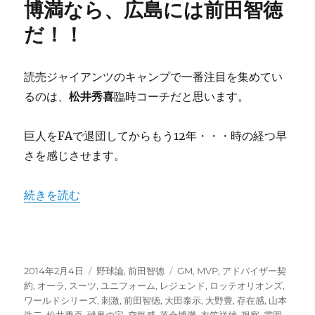
博満なら、広島には前田智徳
塗
だ！！
り
替
え
る
読売ジャイアンツのキャンプで一番注目を集めてい
山
るのは、
松井秀喜
臨時コーチだと思います。
本
昌
広
巨人をFAで退団してからもう12年・・・時の経つ早
が
さを感じさせます。
達
成
が
“巨人に松井秀喜、中日に落合博満なら、広島には前田智徳
続きを読む
困
難
な
大
野
投
カ
タ
2014年2月4日
野球論
,
前田智徳
GM
,
MVP
,
アドバイザー契
豊
稿
テ
グ
約
,
オーラ
,
スーツ
,
ユニフォーム
,
レジェンド
,
ロッテオリオンズ
,
の
日:
ゴ
ワールドシリーズ
,
刺激
,
前田智徳
,
大田泰示
,
大野豊
,
存在感
,
山本
記
リ