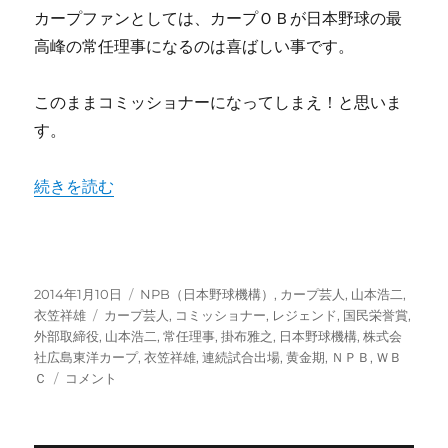
ン
カープファンとしては、カープＯＢが日本野球の最
ド
高峰の常任理事になるのは喜ばしい事です。
野
茂
英
このままコミッショナーになってしまえ！と思いま
雄
す。
を
も
っ
“山本浩二に優しいCarp、衣笠祥雄をきちんと評価するNP
続きを読む
と
称
え
る
べ
投
カ
2014年1月10日
NPB（日本野球機構）
,
カープ芸人
,
山本浩二
,
き
稿
タ
テ
衣笠祥雄
カープ芸人
,
コミッショナー
,
レジェンド
,
国民栄誉賞
,
に
日:
グ
ゴ
外部取締役
,
山本浩二
,
常任理事
,
掛布雅之
,
日本野球機構
,
株式会
リ
社広島東洋カープ
,
衣笠祥雄
,
連続試合出場
,
黄金期
,
ＮＰＢ
,
ＷＢ
山
ー
Ｃ
コメント
本
浩
二