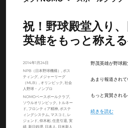
祝！野球殿堂入り、
英雄をもっと称える
投
2014年1月24日
野茂英雄が野球殿
稿
カ
NPB（日本野球機構）
,
ポス
日:
テ
ティング
,
メジャーリーグ
あまり報道されて
ゴ
（MLB）
,
オリンピック
,
社会
リ
人野球・ノンプロ
ー
もっと賞賛される
タ
NOMOベースボールクラブ
,
グ
ソウルオリンピック
,
トルネー
ド
,
フロンティア精神
,
ポステ
“祝！野球殿堂入
続きを読む
ィングシステム
,
マスコミ
,
レ
ジェンド
,
仰木彬
,
任意引退
,
実
績
,
新日鉄堺
,
日本人
,
日米新人