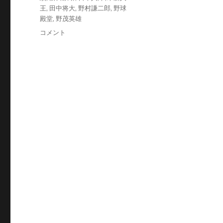
王
,
田中将大
,
野村謙二郎
,
野球
殿堂
,
野茂英雄
祝！
コメント
野
球
殿
堂
入
り、
日
本
人
は
レ
ジ
ェ
ン
ド
野
茂
英