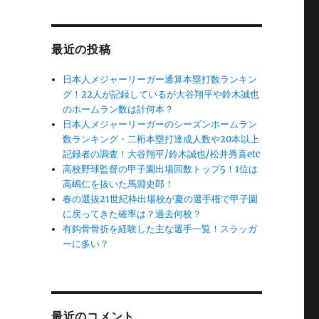
最近の投稿
日本人メジャーリーガー通算本塁打数ランキン
グ！22人が記録しているが大谷翔平や鈴木誠也
のホームラン数は計何本？
日本人メジャーリーガーのシーズンホームラン
数ランキング・二桁本塁打達成人数や20本以上
記録者の調査！大谷翔平/鈴木誠也/松井秀喜etc
高校野球監督の甲子園出場回数トップ5！1位は
高嶋仁を抜いた馬淵史郎！
春の選抜21世紀枠出場校が夏の選手権で甲子園
に戻ってきた確率は？過去何校？
有鈎骨骨折を経験した主な選手一覧！スラッガ
ーに多い？
最近のコメント