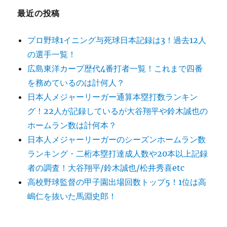
最近の投稿
プロ野球1イニング与死球日本記録は3！過去12人
の選手一覧！
広島東洋カープ歴代4番打者一覧！これまで四番
を務めているのは計何人？
日本人メジャーリーガー通算本塁打数ランキン
グ！22人が記録しているが大谷翔平や鈴木誠也の
ホームラン数は計何本？
日本人メジャーリーガーのシーズンホームラン数
ランキング・二桁本塁打達成人数や20本以上記録
者の調査！大谷翔平/鈴木誠也/松井秀喜etc
高校野球監督の甲子園出場回数トップ5！1位は高
嶋仁を抜いた馬淵史郎！