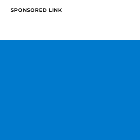
堂
入
SPONSORED LINK
り、
日
本
人
は
レ
ジ
ェ
ン
ド
野
茂
英
雄
を
も
っ
と
称
え