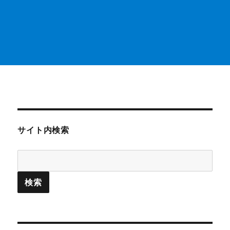
る
べ
き
に
サイト内検索