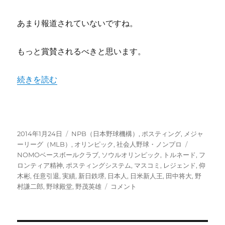
あまり報道されていないですね。
もっと賞賛されるべきと思います。
“祝！野球殿堂入り、日本人はレジェンド野茂英雄をもっと
続きを読む
投
カ
2014年1月24日
NPB（日本野球機構）
,
ポスティング
,
メジャ
稿
テ
タ
ーリーグ（MLB）
,
オリンピック
,
社会人野球・ノンプロ
日:
ゴ
グ
NOMOベースボールクラブ
,
ソウルオリンピック
,
トルネード
,
フ
リ
ロンティア精神
,
ポスティングシステム
,
マスコミ
,
レジェンド
,
仰
ー
木彬
,
任意引退
,
実績
,
新日鉄堺
,
日本人
,
日米新人王
,
田中将大
,
野
祝！
村謙二郎
,
野球殿堂
,
野茂英雄
コメント
野
球
殿