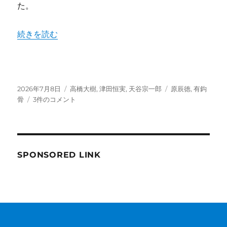
た。
“有鈎骨骨折を経験した主な選手一覧！スラッガーに多い？
続きを読む
投
カ
タ
2026年7月8日
高橋大樹
,
津田恒実
,
天谷宗一郎
原辰徳
,
有鈎
稿
有
テ
グ
骨
3件のコメント
日:
鈎
ゴ
骨
リ
骨
ー
折
を
SPONSORED LINK
経
験
し
た
主
な
選