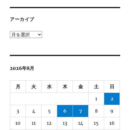
ゴ
リ
ー
アーカイブ
ア
ー
カ
イ
ブ
2026年8月
月
火
水
木
金
土
日
1
2
3
4
5
6
7
8
9
10
11
12
13
14
15
16