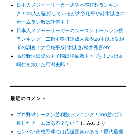
日本人メジャーリーガー通算本塁打数ランキン
グ！22人が記録しているが大谷翔平や鈴木誠也の
ホームラン数は計何本？
日本人メジャーリーガーのシーズンホームラン数
ランキング・二桁本塁打達成人数や20本以上記録
者の調査！大谷翔平/鈴木誠也/松井秀喜etc
高校野球監督の甲子園出場回数トップ5！1位は高
嶋仁を抜いた馬淵史郎！
最近のコメント
プロ野球シーズン勝利数ランキング！100勝に到
達したチームはある？ない？
に
Aoi
より
センバツ高校野球には応援団賞がある！歴代最優