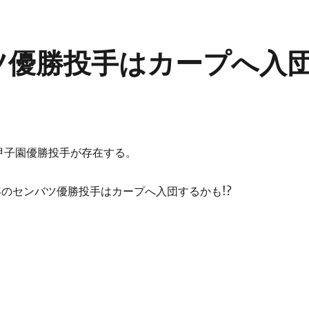
バツ優勝投手はカープへ入
甲子園優勝投手が存在する。
4年のセンバツ優勝投手はカープへ入団するかも!?
ンバツ優勝投手はカープへ入団する運命？” の