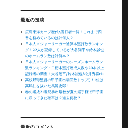
最近の投稿
広島東洋カープ歴代4番打者一覧！これまで四
番を務めているのは計何人？
日本人メジャーリーガー通算本塁打数ランキン
グ！22人が記録しているが大谷翔平や鈴木誠也
のホームラン数は計何本？
日本人メジャーリーガーのシーズンホームラン
数ランキング・二桁本塁打達成人数や20本以上
記録者の調査！大谷翔平/鈴木誠也/松井秀喜etc
高校野球監督の甲子園出場回数トップ5！1位は
高嶋仁を抜いた馬淵史郎！
春の選抜21世紀枠出場校が夏の選手権で甲子園
に戻ってきた確率は？過去何校？
最近のコメント