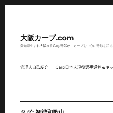
大阪カープ.com
愛知県生まれ大阪在住Carp野郎が、カープを中心に野球を語
管理人自己紹介
Carp日本人現役選手通算＆キ
タグ:
智辯和歌山