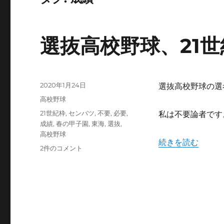
選抜高校野球、21
投
2020年1月24日
選抜高校野球の選
稿
カ
高校野球
日:
テ
タ
21世紀枠
,
センバツ
,
不要
,
必要
,
私は不要論者です
ゴ
グ
成績
,
春の甲子園
,
東海
,
選抜
,
リ
高校野球
ー
“選抜高校野球、2
続きを読む
選
2件のコメント
抜
高
校
野
球、
21
世