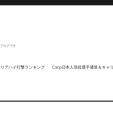
るブログです
ャリアハイ打撃ランキング
Carp日本人現役選手通算＆キャ