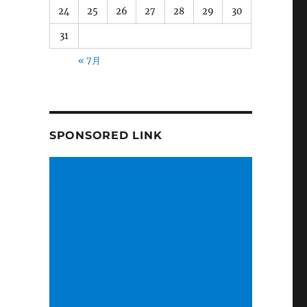
24
25
26
27
28
29
30
31
« 7月
SPONSORED LINK