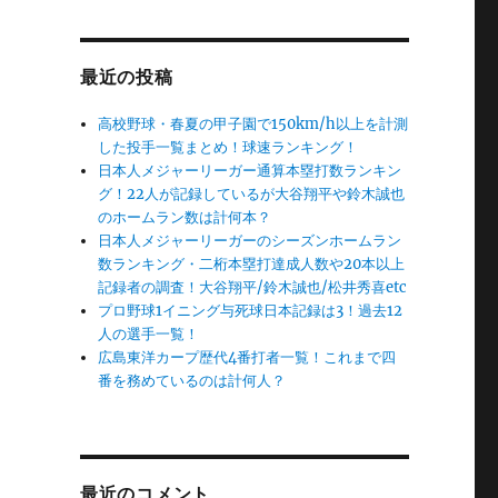
最近の投稿
高校野球・春夏の甲子園で150km/h以上を計測
した投手一覧まとめ！球速ランキング！
日本人メジャーリーガー通算本塁打数ランキン
グ！22人が記録しているが大谷翔平や鈴木誠也
のホームラン数は計何本？
日本人メジャーリーガーのシーズンホームラン
数ランキング・二桁本塁打達成人数や20本以上
記録者の調査！大谷翔平/鈴木誠也/松井秀喜etc
プロ野球1イニング与死球日本記録は3！過去12
人の選手一覧！
広島東洋カープ歴代4番打者一覧！これまで四
番を務めているのは計何人？
最近のコメント