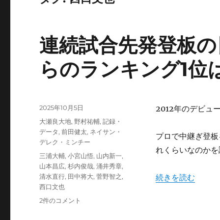
連続試合先発登板の
らのランキング1位
投
2025年10月5日
2012年のデビ
稿
カ
大瀬良大地
,
野村祐輔
,
記録・
日:
テ
データ
,
前田健太
,
ネイサン・
プロで中継ぎ登板
ゴ
デレク・ミンチー
れくらいなのかを
リ
タ
三浦大輔
,
小宮山悟
,
山内新一
,
ー
グ
山本昌広
,
杉内俊哉
,
涌井秀章
,
“連続試合先発登
清水直行
,
田中将大
,
菅野智之
,
続きを読む
西口文也
連
2件のコメント
続