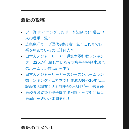
最近の投稿
プロ野球1イニング与死球日本記録は3！過去12
人の選手一覧！
広島東洋カープ歴代4番打者一覧！これまで四
番を務めているのは計何人？
日本人メジャーリーガー通算本塁打数ランキン
グ！22人が記録しているが大谷翔平や鈴木誠也
のホームラン数は計何本？
日本人メジャーリーガーのシーズンホームラン
数ランキング・二桁本塁打達成人数や20本以上
記録者の調査！大谷翔平/鈴木誠也/松井秀喜etc
高校野球監督の甲子園出場回数トップ5！1位は
高嶋仁を抜いた馬淵史郎！
最近のコメント