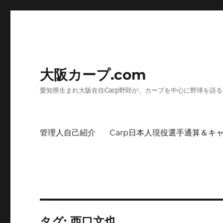
大阪カープ.com
愛知県生まれ大阪在住Carp野郎が、カープを中心に野球を語
管理人自己紹介
Carp日本人現役選手通算＆キ
タグ:
西口文也