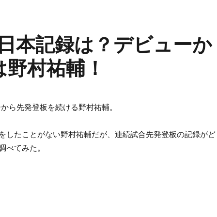
日本記録は？デビューか
は野村祐輔！
ューから先発登板を続ける野村祐輔。
をしたことがない野村祐輔だが、連続試合先発登板の記録がど
調べてみた。
板の日本記録は？デビューからのランキング1位は野村祐輔！” 